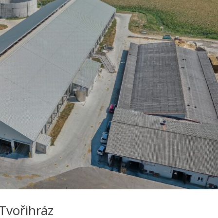
Tvořihráz