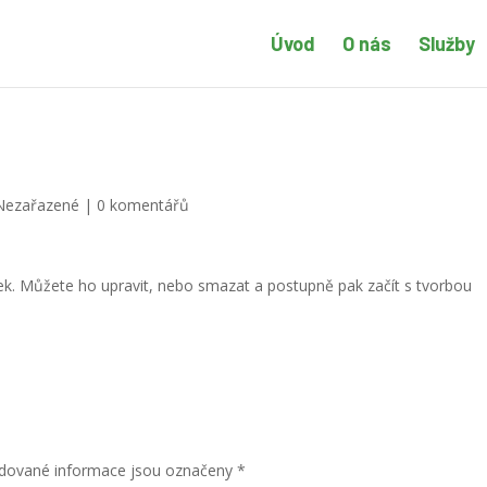
Úvod
O nás
Služby
Nezařazené
|
0 komentářů
vek. Můžete ho upravit, nebo smazat a postupně pak začít s tvorbou
dované informace jsou označeny
*