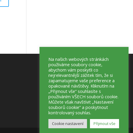
Na našich webových stránkách
používáme soubory cookie,
abychom vám poskytli co
nejrelevantnější zážitek tím, že si
zapamatujeme vaše preference a
opakované návštěvy. Kliknutím na
„Přijmout vše“ souhlasíte s
používáním VŠECH souborů cookie.
Můžete však navštívit „Nastavení
souborů cookie“ a poskytnout
kontrolovaný souhlas.
Cookie nastavení
Přijmout vše