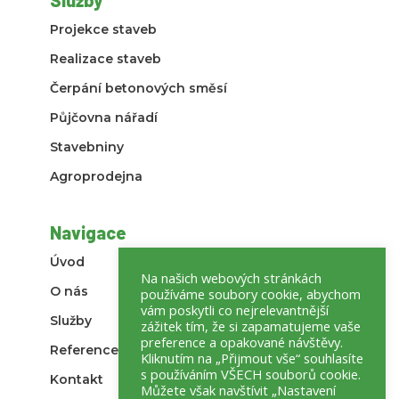
Projekce staveb
Realizace staveb
Čerpání betonových směsí
Půjčovna nářadí
Stavebniny
Agroprodejna
Navigace
Úvod
Na našich webových stránkách
O nás
používáme soubory cookie, abychom
vám poskytli co nejrelevantnější
Služby
zážitek tím, že si zapamatujeme vaše
preference a opakované návštěvy.
Reference
Kliknutím na „Přijmout vše“ souhlasíte
s používáním VŠECH souborů cookie.
Kontakt
Můžete však navštívit „Nastavení